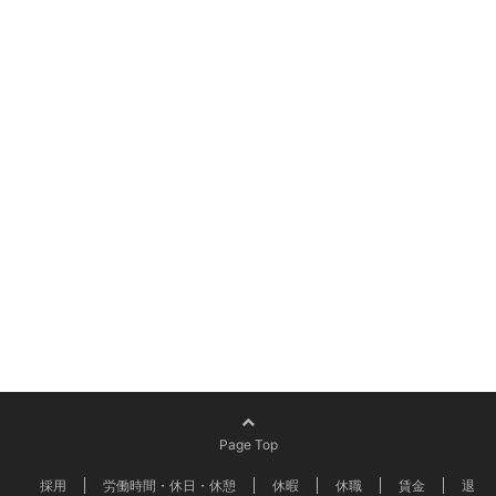
Page Top
採用
労働時間・休日・休憩
休暇
休職
賃金
退